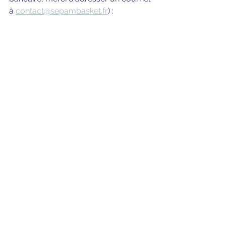
à 
contact@sepambasket.fr
) :