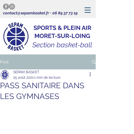
contact@sepambasket.fr
•
06 89 37 73 19
SPORTS & PLEIN AIR
MORET-SUR-LOING
Section basket-ball
Post
SEPAM BASKET
25 août 2021
1 min de lecture
PASS SANITAIRE DANS
LES GYMNASES