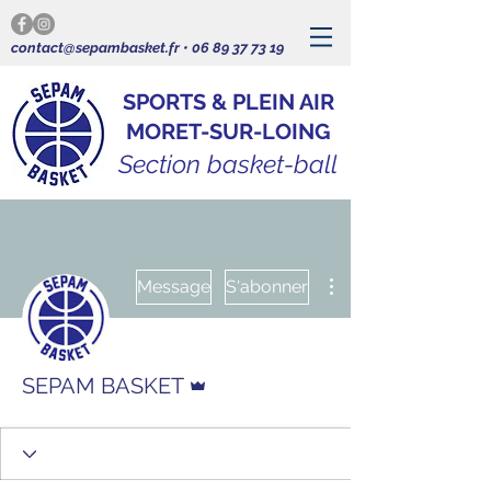
contact@sepambasket.fr
•
06 89 37 73 19
SPORTS & PLEIN AIR
MORET-SUR-LOING
Section basket-ball
Plus d'actions
Message
S'abonner
Administrateur
SEPAM BASKET